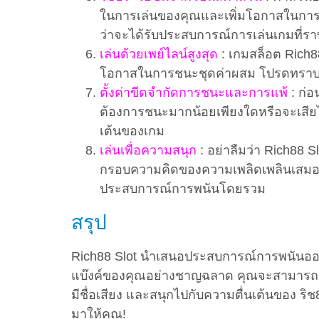
ในการเล่นของคุณและเพิ่มโอกาสในการชน
ว่าจะได้รับประสบการณ์การเล่นเกมที่ราบ
เล่นด้วยเพย์ไลน์สูงสุด
: เกมสล็อต Rich88 
โอกาสในการชนะชุดค่าผสม โปรดทราบว่าค
ตั้งค่าขีดจำกัดการชนะและการแพ้
: ก่อ
ต้องการชนะมากน้อยเพียงใดหรือจะเสียได
เต้นของเกม
เล่นเพื่อความสนุก
: อย่าลืมว่า Rich88 S
กรอบความคิดของความเพลิดเพลินเสมอ แท
ประสบการณ์การพนันโดยรวม
สรุป
Rich88 Slot นำเสนอประสบการณ์การพนันออนไล
แบ๊งค์ของคุณอย่างชาญฉลาด คุณจะสามารถเพิ่
มีชื่อเสียง และสนุกไปกับความตื่นเต้นของ 
มาให้คุณ!