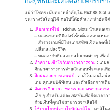
กลยุทธ์และเคล็ดลับเพื่อรับรา
แม้ว่าโชคจะมีบทบาทสำคัญใน Rich88 Slot แ
ชนะรางวัลใหญ่ได้ ต่อไปนี้คือคำแนะนำอันมีค่า
เลือกเกมที่ใช่
: Rich88 Slots นำเสนอเกม
– มองหาเกมที่มีเปอร์เซ็นต์ผลตอบแทนต่
– สำรวจเกมที่มีโปรเกรสซีฟแจ็คพอตที่
เปลี่ยนแปลงชีวิต
– ทดลองกับธีมและกลไกเกมต่างๆ เพื่อค
ทำความเข้าใจกับตารางการจ่าย
: เกมส
ศึกษาตารางการจ่ายเงินก่อนที่จะเล่นเพื
ฝึกฝนด้วยการเล่นฟรี
: คาสิโนออนไลน์หล
เกม คุณสมบัติพิเศษ และตัวเลือกการเดิม
จัดการBankroll ของเราอย่างชาญฉลาด
เล็ก ๆ สำหรับแต่ละเซสชั่นเพื่อยืดเวล
ด้วยเงินที่คุณไม่สามารถจะเสียได้
ใช้ประโยชน์จากโบนัสคาสิโน
: คาสิโนอ