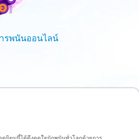
การพนันออนไลน์
ดนิยมนี้ได้ดึงดูดใจนักพนันทั่วโลกด้วยการ