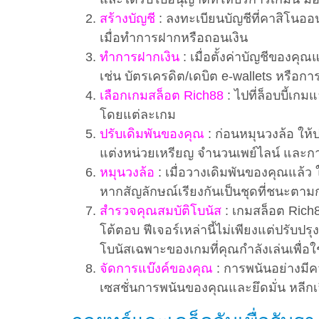
สร้างบัญชี
: ลงทะเบียนบัญชีที่คาสิโนออ
เมื่อทำการฝากหรือถอนเงิน
ทำการฝากเงิน
: เมื่อตั้งค่าบัญชีของคุ
เช่น บัตรเครดิต/เดบิต e-wallets หรือ
เลือกเกมสล็อต Rich88
: ไปที่ล็อบบี้เก
โดยแต่ละเกม
ปรับเดิมพันของคุณ
: ก่อนหมุนวงล้อ ให
แต่งหน่วยเหรียญ จำนวนเพย์ไลน์ และก
หมุนวงล้อ
: เมื่อวางเดิมพันของคุณแล้ว 
หากสัญลักษณ์เรียงกันเป็นชุดที่ชนะตาม
สำรวจคุณสมบัติโบนัส
: เกมสล็อต Rich8
โต้ตอบ ฟีเจอร์เหล่านี้ไม่เพียงแต่ปรับ
โบนัสเฉพาะของเกมที่คุณกำลังเล่นเพื่อใช
จัดการแบ๊งค์ของคุณ
: การพนันอย่างมีค
เซสชั่นการพนันของคุณและยึดมั่น หลีกเ