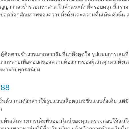
ำ และสัญญาว่าจะร่ำรวยมหาศาล ในคำแนะนำที่ครอบคลุมนี้ เ
คุณปลดล็อกศักยภาพของความมั่งคั่งและความตื่นเต้น ดังนั้
้ติดตามจำนวนมากจากธีมที่น่าดึงดูดใจ รูปแบบการเล่นที่น่า
ีมที่หลากหลายเพื่อตอบสนองความต้องการของผู้เล่นทุกคน ต
่เหมาะกับทุกรสนิยม
h88
เริ่มต้น เกมดังกล่าวใช้รูปแบบสล็อตแมชชีนแบบดั้งเดิม แต่มีค
น
ริ่มต้นเส้นทางการเดิมพันออนไลน์ของคุณ ตรวจสอบให้แน่ใจว่
องหาแพลตฟอร์มที่มีชื่อเสียงมั่นคง ตัวเลือกการชำระเงินที่