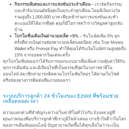
กิจกรรมพิเศษและการแข่งขันประจำเดือน
– เราจัดกิจกรรม
และทัวร์นาเมนต์สล็อตเป็นประจำทุกเดือน โดยมีเงินรางวัล
รวมสูงถึง 1,000,000 บาท เพียงเข้าร่วมการแข่งขันและทำ
คะแนนให้ได้มากที่สุด คุณก็มีโอกาสคว้ารางวัลมูลค่าสูงกลับ
บ้าน
โปรโมชั่นเติมเงินผ่านวอลเล็ต +5%
– รับโบนัสเพิ่ม 5% ทุก
ครั้งที่ฝากเงินผ่านช่องทางวอลเล็ตยอดนิยม เช่น True Money
Wallet หรือ Prompt Pay ทำให้คุณได้รับเงินโบนัสรวมสูงสุดถึง
15% จากยอดฝากในแต่ละครั้ง
ทุกโปรโมชั่นของเราได้รับการออกแบบมาเพื่อเพิ่มความคุ้มค่าให้กับ
ทุกการเดิมพัน และมีเงื่อนไขที่เป็นธรรมที่สุดในวงการคาสิโน
ออนไลน์ สมาชิกสามารถติดตามโปรโมชั่นใหม่ๆ ได้ผ่านเว็บไซต์
หรือช่องทางการติดต่อทีมงานของเรา
ระบบบริการลูกค้า 24 ชั่วโมงของ Ezslot ที่พร้อมช่วย
เหลือตลอดเวลา
ความแตกต่างที่สำคัญระหว่างเว็บคาสิโนทั่วไปกับ Ezslot อยู่ที่
คุณภาพของทีมบริการลูกค้าที่เราภูมิใจนำเสนอ เราเข้าใจดีว่าในโลก
ของการเดิมพันออนไลน์ ปัญหาอาจเกิดขึ้นได้ทุกเมื่อไม่ว่าจะเป็น