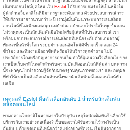
การเลือกเว็บคาสิโนที่ได้มาตรฐานถือเป็นปัจจัยสำคัญที่สุดสำหรับนัก
เดิมพันออนไลน์ยุคใหม่ เว็บ
Ezslot
ได้รับการยอมรับให้เป็นหนึ่งใน
ผู้นำด้านเว็บคาสิโนที่มีมาตรฐานระดับสากล ด้วยประสบการณ์การ
ให้บริการมายาวนานกว่า 5 ปี เรามุ่งมั่นพัฒนาระบบการเล่นสล็อต
ออนไลน์ที่ไม่เพียงแค่สนุก แต่ยังปลอดภัยและโปร่งใสในทุกขั้นตอน
ไม่ว่าคุณจะเป็นนักเดิมพันมือใหม่หรือผู้เล่นที่มีประสบการณ์ เรา
พร้อมมอบประสบการณ์การเล่นสล็อตที่เหนือระดับด้วยเกมจากผู้
พัฒนาชั้นนำทั่วโลก ระบบฝาก-ถอนอัตโนมัติที่รวดเร็วตลอด 24
ชั่วโมง และทีมงานมืออาชีพที่พร้อมให้บริการทุกคำถาม ไม่มี
ประวัติการโกงหรือปัญหาการถอนเงิน ทำให้ผู้เล่นวางใจเลือกเว็บของ
เราเป็นเว็บคาสิโนหลักสำหรับความบันเทิงออนไลน์ที่คุ้มค่า บทความ
นี้จะพาคุณไปทำความรู้จักกับมาตรฐานคุณภาพของเรา และเหตุผล
ที่ทำให้เราเป็นตัวเลือกอันดับหนึ่งของนักเดิมพันสล็อตออนไลน์ทั่ว
เอเชีย
เหตุผลที่ Ezslot คือตัวเลือกอันดับ 1 สำหรับนักเดิมพัน
สล็อตออนไลน์
ท่ามกลางเว็บคาสิโนมากมายในปัจจุบัน เหตุใดนักเดิมพันจึงเลือกใช้
บริการกับเราอย่างต่อเนื่อง? เว็บของเราได้รับความไว้วางใจเป็น
อันดับ 1 ด้วยจุดเด่นที่เหนือกว่าคู่แข่งอย่างชัดเจน เริ่มต้นจากการ