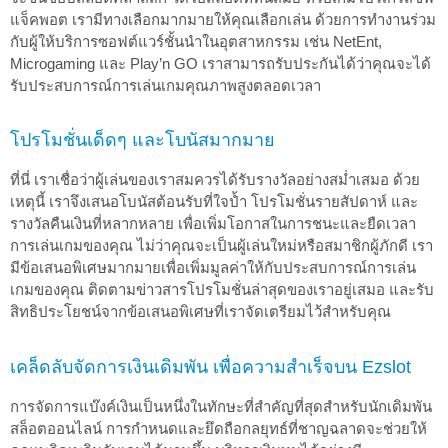
แจ็คพอต เรามีทางเลือกมากมายให้คุณเลือกเล่น ด้วยการทำงานร่วม
กับผู้ให้บริการซอฟต์แวร์ชั้นนำในอุตสาหกรรม เช่น NetEnt,
Microgaming และ Play’n GO เราสามารถรับประกันได้ว่าคุณจะได้
รับประสบการณ์การเล่นเกมคุณภาพสูงตลอดเวลา
โปรโมชั่นเด็ดๆ และโบนัสมากมาย
ที่นี่ เราเชื่อว่าผู้เล่นของเราสมควรได้รับรางวัลอย่างสม่ำเสมอ ด้วย
เหตุนี้ เราจึงเสนอโบนัสต้อนรับที่ใจป้ำ โปรโมชั่นรายสัปดาห์ และ
รางวัลคืนเงินที่หลากหลาย เพื่อเพิ่มโอกาสในการชนะและยืดเวลา
การเล่นเกมของคุณ ไม่ว่าคุณจะเป็นผู้เล่นใหม่หรือสมาชิกผู้ภักดี เรา
มีข้อเสนอพิเศษมากมายเพื่อเพิ่มมูลค่าให้กับประสบการณ์การเล่น
เกมของคุณ ติดตามข่าวสารโปรโมชั่นล่าสุดของเราอยู่เสมอ และรับ
สิทธิประโยชน์จากข้อเสนอพิเศษที่เราจัดเตรียมไว้สำหรับคุณ
เคล็ดลับจัดการเงินเดิมพัน เพื่อความสำเร็จบน Ezslot
การจัดการแบ๊งค์เงินเป็นหนึ่งในทักษะที่สำคัญที่สุดสำหรับนักเดิมพัน
สล็อตออนไลน์ การกำหนดและยึดถือกลยุทธ์ที่ชาญฉลาดจะช่วยให้