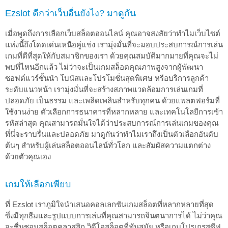
Ezslot ดีกว่าเว็บอื่นยังไง? มาดูกัน
เมื่อพูดถึงการเลือกเว็บสล็อตออนไลน์ คุณอาจสงสัยว่าทำไมเว็บไซต์
แห่งนี้ถึงโดดเด่นเหนือคู่แข่ง เรามุ่งมั่นที่จะมอบประสบการณ์การเล่น
เกมที่ดีที่สุดให้กับสมาชิกของเรา ด้วยคุณสมบัติมากมายที่คุณจะไม่
พบที่ไหนอีกแล้ว ไม่ว่าจะเป็นเกมสล็อตคุณภาพสูงจากผู้พัฒนา
ซอฟต์แวร์ชั้นนำ โบนัสและโปรโมชั่นสุดพิเศษ หรือบริการลูกค้า
ระดับแนวหน้า เรามุ่งมั่นที่จะสร้างสภาพแวดล้อมการเล่นเกมที่
ปลอดภัย เป็นธรรม และเพลิดเพลินสำหรับทุกคน ด้วยแพลตฟอร์มที่
ใช้งานง่าย ตัวเลือกการธนาคารที่หลากหลาย และเทคโนโลยีการเข้า
รหัสล่าสุด คุณสามารถมั่นใจได้ว่าประสบการณ์การเล่นเกมของคุณ
ที่นี่จะราบรื่นและปลอดภัย มาดูกันว่าทำไมเราถึงเป็นตัวเลือกอันดับ
ต้นๆ สำหรับผู้เล่นสล็อตออนไลน์ทั่วโลก และสัมผัสความแตกต่าง
ด้วยตัวคุณเอง
เกมให้เลือกเพียบ
ที่ Ezslot เราภูมิใจนำเสนอคอลเลกชันเกมสล็อตที่หลากหลายที่สุด
ซึ่งมีทุกธีมและรูปแบบการเล่นที่คุณสามารถจินตนาการได้ ไม่ว่าคุณ
จะชื่นชอบสล็อตคลาสสิก วิดีโอสล็อตที่ทันสมัย หรือเกมโปรเกรสซีฟ