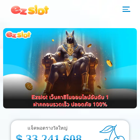
แจ็คพอตรางวัลใหญ่
33,241,609
$