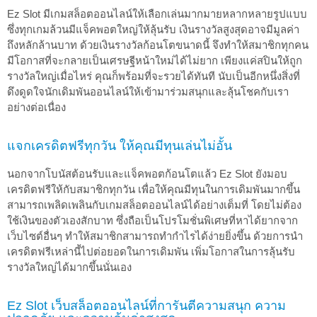
Ez Slot มีเกมสล็อตออนไลน์ให้เลือกเล่นมากมายหลากหลายรูปแบบ
ซึ่งทุกเกมล้วนมีแจ็คพอตใหญ่ให้ลุ้นรับ เงินรางวัลสูงสุดอาจมีมูลค่า
ถึงหลักล้านบาท ด้วยเงินรางวัลก้อนโตขนาดนี้ จึงทำให้สมาชิกทุกคน
มีโอกาสที่จะกลายเป็นเศรษฐีหน้าใหม่ได้ไม่ยาก เพียงแค่สปินให้ถูก
รางวัลใหญ่เมื่อไหร่ คุณก็พร้อมที่จะรวยได้ทันที นับเป็นอีกหนึ่งสิ่งที่
ดึงดูดใจนักเดิมพันออนไลน์ให้เข้ามาร่วมสนุกและลุ้นโชคกับเรา
อย่างต่อเนื่อง
แจกเครดิตฟรีทุกวัน ให้คุณมีทุนเล่นไม่อั้น
นอกจากโบนัสต้อนรับและแจ็คพอตก้อนโตแล้ว Ez Slot ยังมอบ
เครดิตฟรีให้กับสมาชิกทุกวัน เพื่อให้คุณมีทุนในการเดิมพันมากขึ้น
สามารถเพลิดเพลินกับเกมสล็อตออนไลน์ได้อย่างเต็มที่ โดยไม่ต้อง
ใช้เงินของตัวเองสักบาท ซึ่งถือเป็นโปรโมชั่นพิเศษที่หาได้ยากจาก
เว็บไซต์อื่นๆ ทำให้สมาชิกสามารถทำกำไรได้ง่ายยิ่งขึ้น ด้วยการนำ
เครดิตฟรีเหล่านี้ไปต่อยอดในการเดิมพัน เพิ่มโอกาสในการลุ้นรับ
รางวัลใหญ่ได้มากขึ้นนั่นเอง
Ez Slot เว็บสล็อตออนไลน์ที่การันตีความสนุก ความ