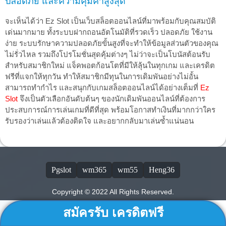
ปลอดภัย และความคุ้มค่าสูงสุด
จะเห็นได้ว่า Ez Slot เป็นเว็บสล็อตออนไลน์ที่มาพร้อมกับคุณสมบัติ
เด่นมากมาย ทั้งระบบฝากถอนอัตโนมัติที่รวดเร็ว ปลอดภัย ใช้งาน
ง่าย ระบบรักษาความปลอดภัยขั้นสูงที่จะทำให้ข้อมูลส่วนตัวของคุณ
ไม่รั่วไหล รวมถึงโปรโมชั่นสุดคุ้มต่างๆ ไม่ว่าจะเป็นโบนัสต้อนรับ
สำหรับสมาชิกใหม่ แจ็คพอตก้อนโตที่มีให้ลุ้นในทุกเกม และเครดิต
ฟรีที่แจกให้ทุกวัน ทำให้สมาชิกมีทุนในการเดิมพันอย่างไม่อั้น
สามารถทำกำไร และสนุกกับเกมสล็อตออนไลน์ได้อย่างเต็มที่
Ez
Slot
จึงเป็นตัวเลือกอันดับต้นๆ ของนักเดิมพันออนไลน์ที่ต้องการ
ประสบการณ์การเล่นเกมที่ดีที่สุด พร้อมโอกาสทำเงินที่มากกว่าใคร
รับรองว่าเล่นแล้วต้องติดใจ และอยากกลับมาเล่นซ้ำแน่นอน
Pgslot
wm365
wm55
Heng36
Copyright © 2022 All Rights Reserved.
สมัครรับ เครดิตฟรี